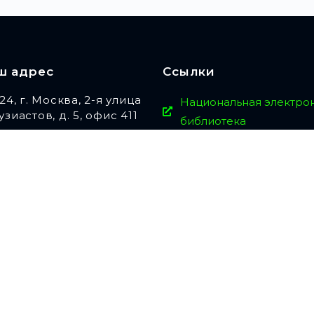
ш адрес
Ссылки
024, г. Москва, 2-я улица
Национальная электро
узиастов, д. 5, офис 411
библиотека
(495) 971-73-76
Объединённый Союз Д
Культуры и Искусства
Региональная Обществ
Организация по содей
защите законных прав
«КГБ»