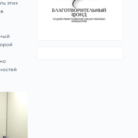
ль этих
 в
нный
торой
нно
ностей