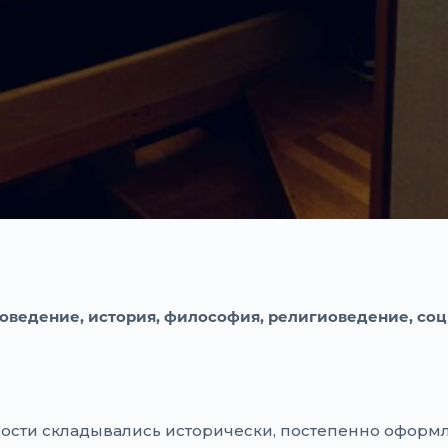
роведение, история, философия, религиоведение, соц
ости складывались ис­торически, постепенно оформ