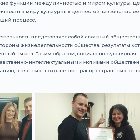
ие функции между личностью и миром культуры. Це
чности к миру культурных ценностей, включение ее
щий процесс.
деятельность представляет собой слож­ный обществе
ороны жизнедеятельности общества, результаты ко
енный смысл. Таким образом, соци­ально-культурная
равствен­но-интеллектуальными мотивами обществе
данию, освоению, сохранению, распростра­нению цен