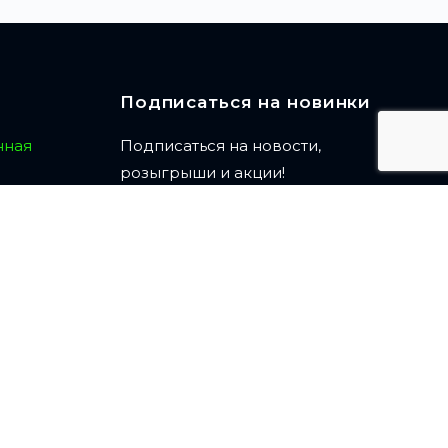
Подписаться на новинки
нная
Подписаться на новости,
розыгрыши и акции!
еятелей
ПОДПИСАТЬСЯ
енная
ствию в
 граждан